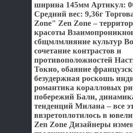
ширина 145мм Артикул: 0
Средний вес: 9,36г Торгов
Zone" Zen Zone – террито
красоты Взаимопроникнов
сбщмлмлияние культур Вос
сочетание контрастов и
противоположностей Наст
Токио, обаяние французск
безудержная роскошь инд
романтика коралловых ри
побережий Бали, динамик
тенденций Милана – все э
ввзретоплотилось в ювел
Zen Zone Дизайнеры изме