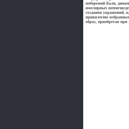
побережий Бали, динам
ювелирных шевигщсдев
создания украшений, 
привилегию избранных 
образ, приобретая при 