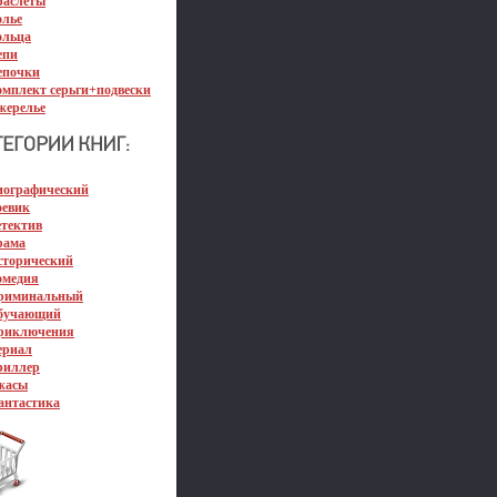
раслеты
олье
ольца
епи
епочки
омплект серьги+подвески
жерелье
иографический
оевик
етектив
рама
сторический
омедия
риминальный
бучающий
риключения
ериал
риллер
жасы
антастика