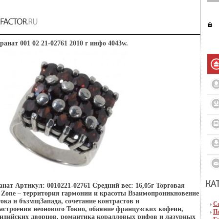
гранат 001 02 21-02761 2010 г инфо 4043w.
ранат Артикул: 0010221-02761 Средний вес: 16,05г Торговая
 Zone – территория гармонии и красоты Взаимопроникновение
тока и бъзмщЗапада, сочетание контрастов и
С
строения неонового Токио, обаяние французских кофеин,
П
индийских дворцов, романтика коралловых рифов и лазурных