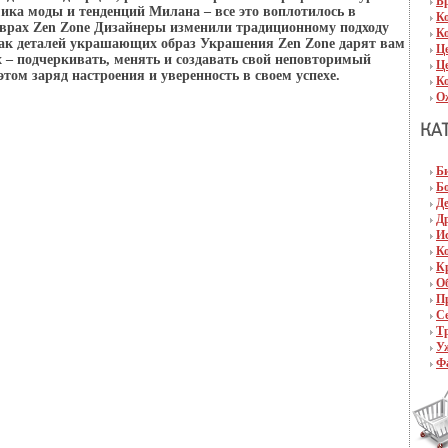
Б
ика моды и тенденций Милана – все это воплотилось в
К
рах Zen Zone Дизайнеры изменили традиционному подходу
К
как деталей украшающих образ Украшения Zen Zone дарят вам
Ц
– подчеркивать, менять и создавать свой неповторимый
Ц
этом заряд настроения и уверенность в своем успехе.
К
О
Б
Б
Д
Д
И
К
К
О
П
С
Т
У
Ф