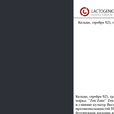
Кольцо, серебро 925, 
Кольцо, серебро 925, г
марка: "Zen Zone" Zen
и слияние культур Вос
противоположностей На
безудержная роскошь 