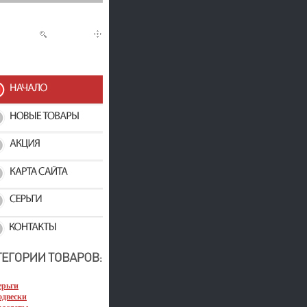
ерьги
одвески