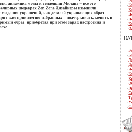
Б
ли, динамика моды и тенденций Милана – все это
К
велирных шедеврах Zen Zone Дизайнеры изменили
К
у создания украшений, как деталей украшающих образ
Ц
рят вам привилегию избранных – подчеркивать, менять и
Ц
оримый образ, приобретая при этом заряд настроения и
К
пехе.
О
Б
Б
Д
Д
И
К
К
О
П
С
Т
У
Ф