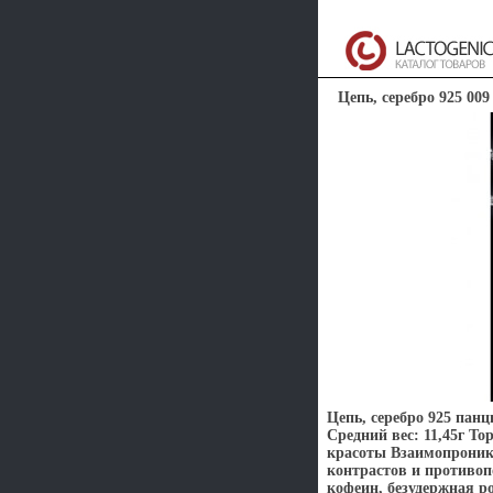
Цепь, серебро 925 009
Цепь, серебро 925 пан
Средний вес: 11,45г Т
красоты Взаимопроникн
контрастов и противоп
кофеин, безудержная 