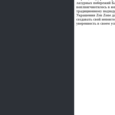
лазурных побережий Ба
воплвигчиотилось в ю
традиционному подход
Украшения Zen Zone да
создавать свой неповт
уверенность в своем ус