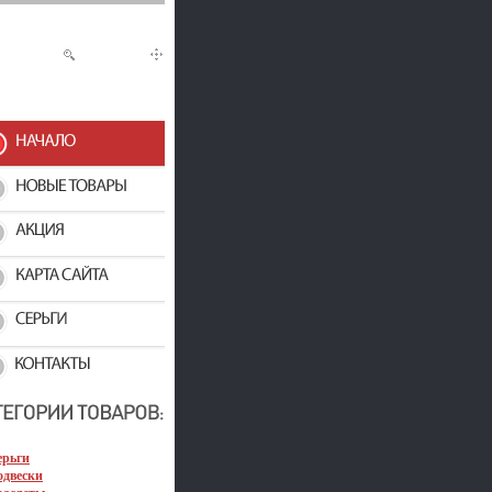
ерьги
одвески