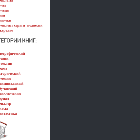
раслеты
олье
ольца
епи
епочки
омплект серьги+подвески
жерелье
иографический
оевик
етектив
рама
сторический
омедия
риминальный
бучающий
риключения
ериал
риллер
жасы
антастика