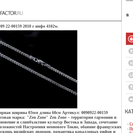
 09 22-00159 2010 г инфо 4102w.
цирная ширина 03мм длина 60см Артикул: 0090922-00159
орговая марка: "Zen Zone" Zen Zone – территория гармонии и
овение и слиябъзктние культур Востока и Запада, сочетание
С
оложностей Настроения неонового Токио, обаяние французских
П
роскошь индийских дворцов, романтика коралловых рифов и