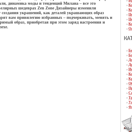
Б
ли, динамика моды и тенденций Милана – все это
К
велирных шедеврах Zen Zone Дизайнеры изменили
К
у создания украшений, как деталей украшающих образ
Ц
рят вам привилегию избранных – подчеркивать, менять и
Ц
оримый образ, приобретая при этом заряд настроения и
К
пехе.
О
Б
Б
Д
Д
И
К
К
О
П
С
Т
У
Ф