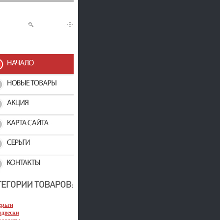
ерьги
одвески