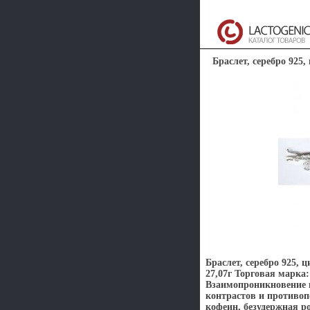
Браслет, серебро 925,
Браслет, серебро 925, 
27,07г Торговая марка
Взаимопроникновение и
контрастов и противоп
кофеин, безудержная 