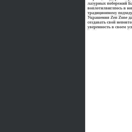
лазурных побережий Ба
воплотилвиглпось в ю
традиционному подход
Украшения Zen Zone да
создавать свой неповт
уверенность в своем ус