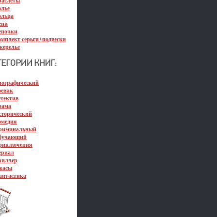
раслеты
олье
ольца
епи
епочки
омплект серьги+подвески
жерелье
иографический
оевик
етектив
рама
сторический
омедия
риминальный
бучающий
риключения
ериал
риллер
жасы
антастика