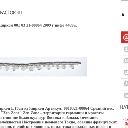
 циркон 001 03 21-00064 2009 г инфо 4469w.
циркон L 18см кубциркон Артикул: 0010321-00064 Средний вес:
: "Zen Zone" Zen Zone – территория гармонии и красоты
 слияние бъжюэкультур Востока и Запада, сочетание
С
оложностей Настроения неонового Токио, обаяние французских
П
роскошь индийских дворцов, романтика коралловых рифов и