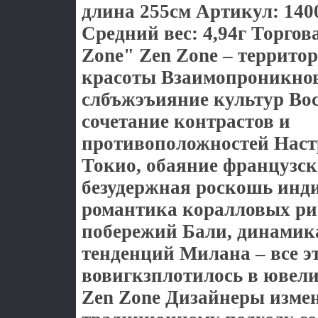
длина 255см Артикул: 140
Средний вес: 4,94г Торгов
Zone" Zen Zone – террито
красоты Взаимопроникнов
слбъжэъияние культур Вос
сочетание контрастов и
противоположностей Наст
Токио, обаяние французск
безудержная роскошь инд
романтика коралловых ри
побережий Бали, динамик
тенденций Милана – все э
вовигкзплотилось в ювел
Zen Zone Дизайнеры изме