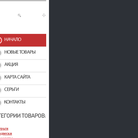
ерьги
одвески