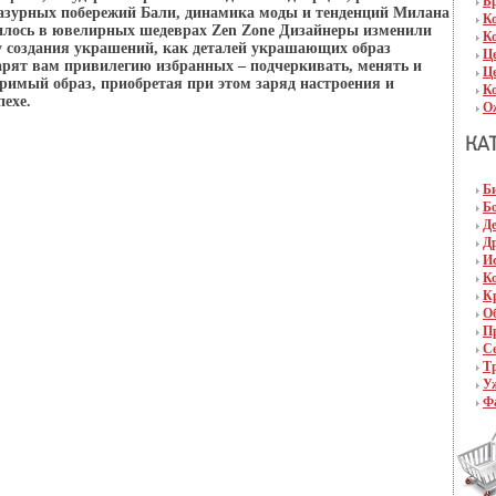
Б
азурных побережий Бали, динамика моды и тенденций Милана
К
тилось в ювелирных шедеврах Zen Zone Дизайнеры изменили
К
у создания украшений, как деталей украшающих образ
Ц
рят вам привилегию избранных – подчеркивать, менять и
Ц
оримый образ, приобретая при этом заряд настроения и
К
пехе.
О
Б
Б
Д
Д
И
К
К
О
П
С
Т
У
Ф