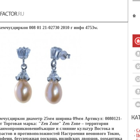
жемчуг,циркон 008 01 21-02730 2010 г инфо 4753w.
жемчуг,циркон диаметр 25мм ширина 09мм Артикул: 0080121-
9г Торговая марка: "Zen Zone" Zen Zone – территория
заимопроникновенибъжцше и слияние культур Востока и
С
трастов и противоположностей Настроения неонового Токио,
П
офеин, безудержная роскошь индийских дворцов, романтика