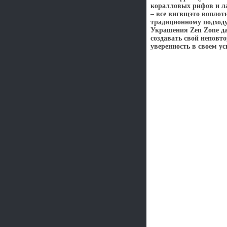
коралловых рифов и л
– все вигвщэто вопло
традиционному подход
Украшения Zen Zone да
создавать свой неповт
уверенность в своем ус