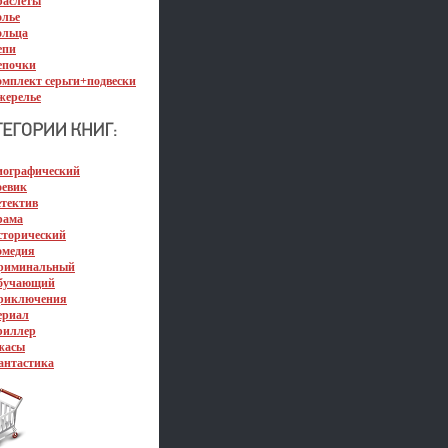
раслеты
олье
ольца
епи
епочки
омплект серьги+подвески
жерелье
иографический
оевик
етектив
рама
сторический
омедия
риминальный
бучающий
риключения
ериал
риллер
жасы
антастика