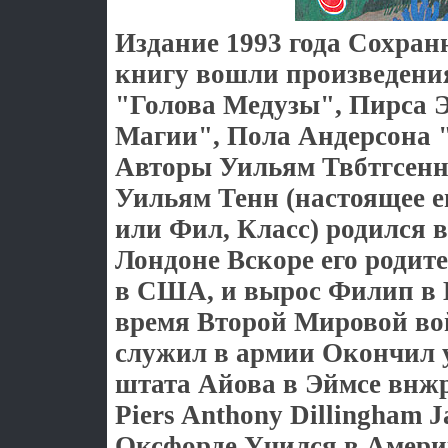
Издание 1993 года Сохран
книгу вошли произведени
"Голова Медузы", Пирса 
Магии", Пола Андерсона 
Авторы Уильям Твбтгсенн
Уильям Тенн (настоящее е
или Фил, Класс) родился в
Лондоне Вскоре его родит
в США, и вырос Филип в
время Второй Мировой в
служил в армии Окончил 
штата Айова в Эймсе внж
Piers Anthony Dillingham J
Оксфорде Учился в Амери