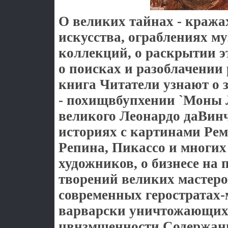
О великих тайнах - кража
искусства, ограблениях му
коллекций, о раскрытии э
о поисках и разоблачении 
книга Читатели узнают о 
- похищвбупхении `Моны 
великого Леонардо даВинч
историях с картинами Рем
Репина, Пикассо и многих
художников, о бизнесе на 
творений великих мастеро
современных геростратах-
варварски уничтожающих
цвнзмщенности Содержан