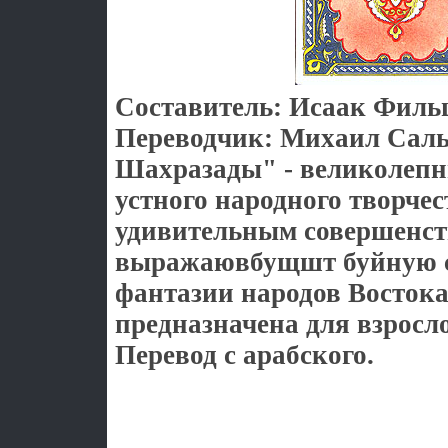
Составитель: Исаак Фил
Переводчик: Михаил Саль
Шахразады" - великолеп
устного народного творче
удивительным совершенс
выражаювбущшт буйную с
фантазии народов Восток
предназначена для взросл
Перевод с арабского.