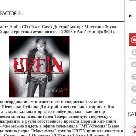
рмат: Audio CD (Jewel Case) Дистрибьютор: Мистерия Звука
арактеристики аудионосителей 2003 г Альбом инфо 9621z.
на неординарным и известным в творческой тусовке
Шевченко Публике Дмитрий известен как гитарист и бэк-
га", музыкальным профессиовбуирналам – как автор
песен многих исполнителей Теперь основную творческую
направить в русло собственного проекта Первый хит-сингл
- уже можно видеть в эфире телеканала "MTV-Россия"В мае
С
иглашению радио "Максимум" группа URFIN приняла участие в
П
 Содержание 1 Пролетели 2 Птицы 3 9 мм 4 Рисунок 5