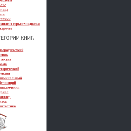
раслеты
олье
ольца
епи
епочки
омплект серьги+подвески
жерелье
иографический
оевик
етектив
рама
сторический
омедия
риминальный
бучающий
риключения
ериал
риллер
жасы
антастика