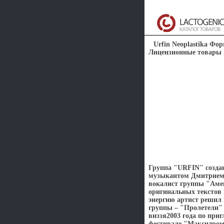
Urfin Neoplastika Фо
Лицензионные товары Х
Группа "URFIN" созда
музыкантом Дмитрием 
вокалист группы "Аме
оригинальных текстов 
энергию артист решил 
группы – "Пролетели" 
внззя2003 года по пр
фестивале "Максидром"