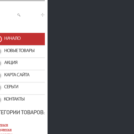
ерьги
одвески