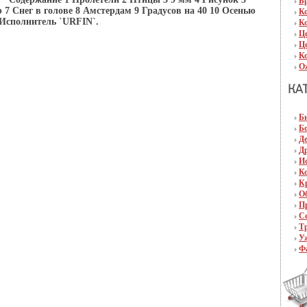
Б
7 Снег в голове 8 Амстердам 9 Градусов на 40 10 Осенью
К
 Исполнитель `URFIN`.
К
Ц
Ц
К
О
Б
Б
Д
Д
И
К
К
О
П
С
Т
У
Ф