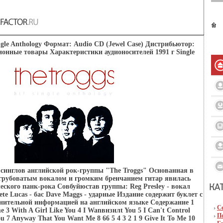
ingle Anthology Формат: Audio CD (Jewel Case) Дистрибьютор:
онные товары Характеристики аудионосителей 1991 г Single
синглов английской рок-группы "The Troggs" Основанная в
 с грубоватым вокалом и громким бренчанием гитар явилась
еского панк-рока Совбуйюстав группы: Reg Presley - вокал
Pete Lucas - бас Dave Maggs - ударные Издание содержит буклет с
нительной информацией на английском языке Содержание 1
С
 3 With A Girl Like You 4 I Wanвнзилt You 5 I Can't Control
П
 7 Anyway That You Want Me 8 66 5 4 3 2 1 9 Give It To Me 10