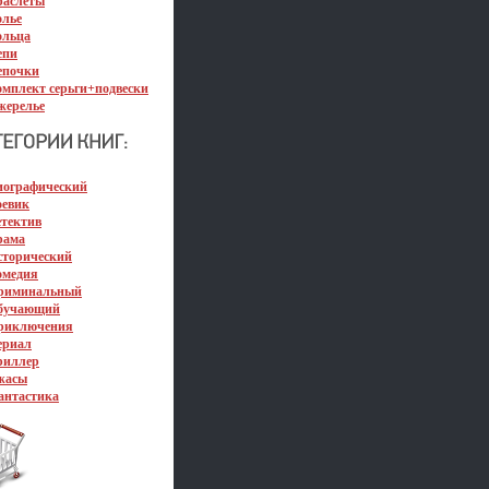
раслеты
олье
ольца
епи
епочки
омплект серьги+подвески
жерелье
иографический
оевик
етектив
рама
сторический
омедия
риминальный
бучающий
риключения
ериал
риллер
жасы
антастика