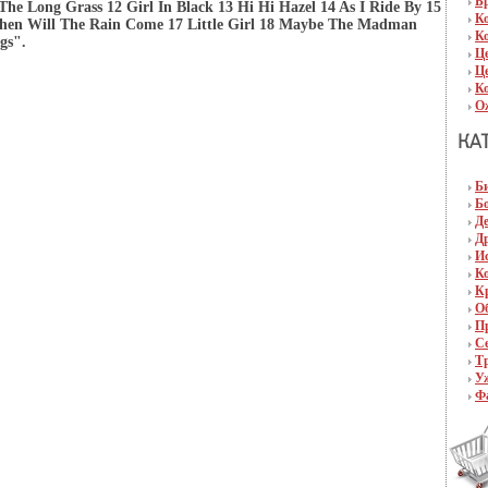
Б
The Long Grass 12 Girl In Black 13 Hi Hi Hazel 14 As I Ride By 15
К
When Will The Rain Come 17 Little Girl 18 Maybe The Madman
К
gs".
Ц
Ц
К
О
Б
Б
Д
Д
И
К
К
О
П
С
Т
У
Ф