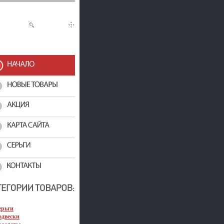
ерьги
одвески