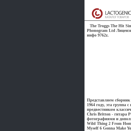
The Troggs The Hit S
Phonogram Ltd Лицензи
инфо 9762z.
Представляем сборник 
1964 году, эта группа
предвестником классич
Chris Britton - гитара 
фотографиями и допол
Wild Thing 2 From Home
Myself 6 Gonna Make You