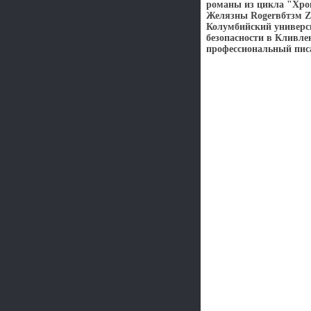
романы из цикла "Хро
Желязны Rogerвбтзм Ze
Колумбийский универси
безопасности в Кливлен
профессиональный пис