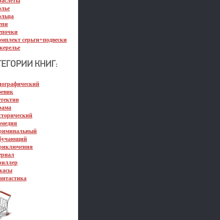
раслеты
олье
ольца
епи
епочки
омплект серьги+подвески
жерелье
иографический
оевик
етектив
рама
сторический
омедия
риминальный
бучающий
риключения
ериал
риллер
жасы
антастика