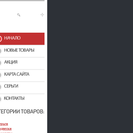
ерьги
одвески