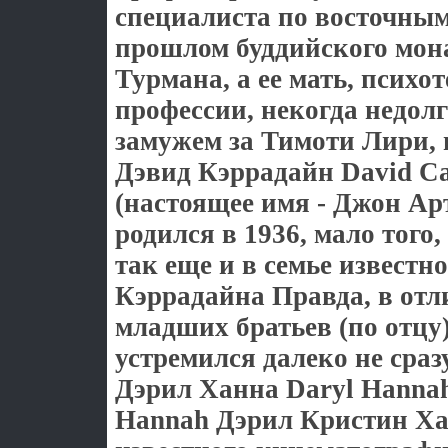
специалиста по восточным
прошлом буддийского мон
Турмана, а ее мать, психо
профессии, некогда недол
замужем за Тимоти Лири, 
Дэвид Кэррадайн David Ca
(настоящее имя - Джон Ар
родился в 1936, мало того,
так еще и в семье известн
Кэррадайна Правда, в отл
младших братьев (по отцу)
устремился далеко не сразу
Дэрил Ханна Daryl Hannah 
Hannah Дэрил Кристин Ха