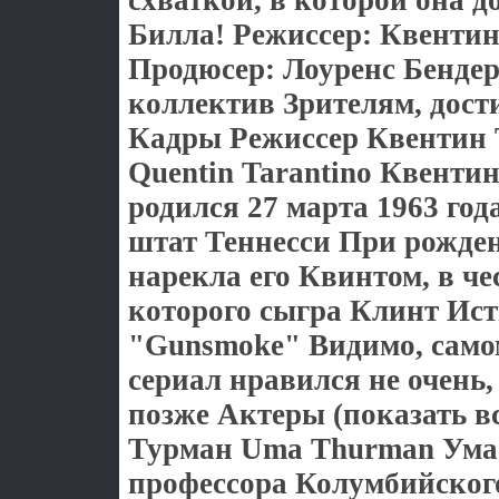
схваткой, в которой она 
Билла! Режиссер: Квенти
Продюсер: Лоуренс Бенде
коллектив Зрителям, дост
Кадры Режиссер Квентин
Quentin Tarantino Квенти
родился 27 марта 1963 год
штат Теннесси При рожде
нарекла его Квинтом, в че
которого сыгра Клинт Ист
"Gunsmoke" Видимо, само
сериал нравился не очень
позже Актеры (показать в
Турман Uma Thurman Ума 
профессора Колумбийского