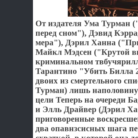
От издателя Ума Турман 
перед сном"), Дэвид Кэрр
мера"), Дэрил Ханна ("Пр
Майкл Мэдсен ("Крутой в
криминальном твбучярил
Тарантино "Убить Билла 
двоих из смертельного спи
Турман) лишь наполовину
цели Теперь на очереди Б
и Элль Драйвер (Дэрил Ха
приговоренные воскресше
два опавнзсисных шага пе