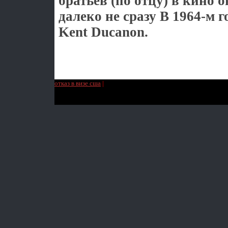
братьев (по отцу) в кино 
далеко не сразу В 1964-м 
Kent Ducanon.
отказ в визе сша
|