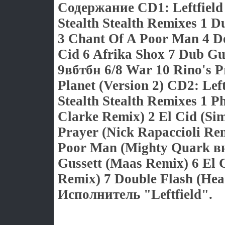
Содержание CD1: Leftfiel
Stealth Stealth Remixes 1 D
3 Chant Of A Poor Man 4 Do
Cid 6 Afrika Shox 7 Dub Gu
9вбтбн 6/8 War 10 Rino's P
Planet (Version 2) CD2: Le
Stealth Stealth Remixes 1 P
Clarke Remix) 2 El Cid (Sim
Prayer (Nick Rapaccioli Re
Poor Man (Mighty Quark 
Gussett (Maas Remix) 6 El C
Remix) 7 Double Flash (Hea
Исполнитель "Leftfield".