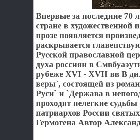
Впервые за последние 70 
стране в художественной 
прозе появляется произвед
раскрывается главенству
Русской православной це
духа россиян в Смвбуаэут
рубеже XVI - XVII вв В д
веры`, состоящей из роман
Руси` и `Держава в непог
проходят нелегкие судьбы
патриархов России святых
Гермогена Автор Алексан