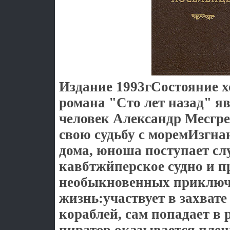
Издание 1993гСостояние х
романа "Сто лет назад" я
человек Александр Месгре
свою судьбу с моремИзгнан
дома, юноша поступает сл
кавбтжйперское судно и 
необыкновенных приклю
жизнь:участвует в захват
кораблей, сам попадает в 