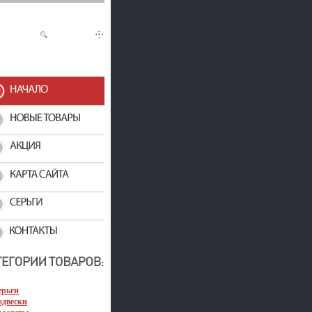
ерьги
одвески