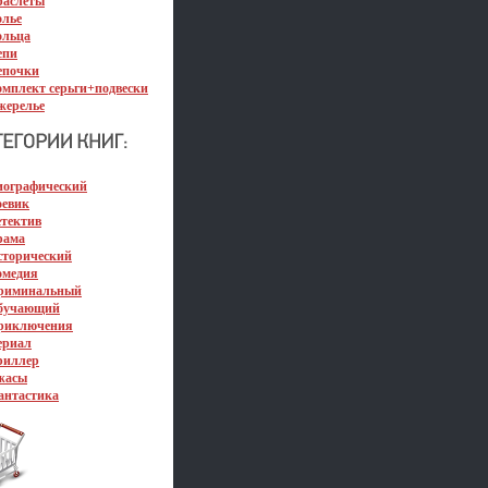
раслеты
олье
ольца
епи
епочки
омплект серьги+подвески
жерелье
иографический
оевик
етектив
рама
сторический
омедия
риминальный
бучающий
риключения
ериал
риллер
жасы
антастика