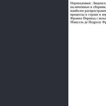
Переводчики: Людмила
включенные в сборник,
наиболее распростран
процессы в стране в п
Франко Перевод с испа
Мануэль де Педролу Фр