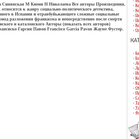
Б
 Синянская М Киени Н Николаева Все авторы Произведения,
К
 относятся к жанру социально-политического детектива,
К
енного в Испании и отравбуйьжающего сложные социальные
Ц
ериод разложения франкизма и непосредственно после смерти
Ц
нского и каталонского Авторы (показать всех авторов)
К
ансиско Гарсия Павон Francisco Garcia Pavon Жауме Фустер.
О
Б
Б
Д
Д
И
К
К
О
П
С
Т
У
Ф