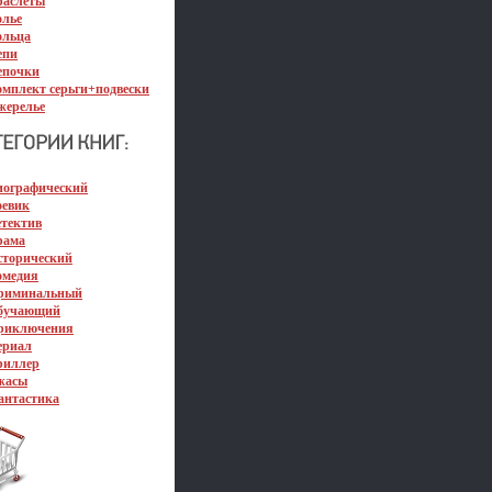
раслеты
олье
ольца
епи
епочки
омплект серьги+подвески
жерелье
иографический
оевик
етектив
рама
сторический
омедия
риминальный
бучающий
риключения
ериал
риллер
жасы
антастика