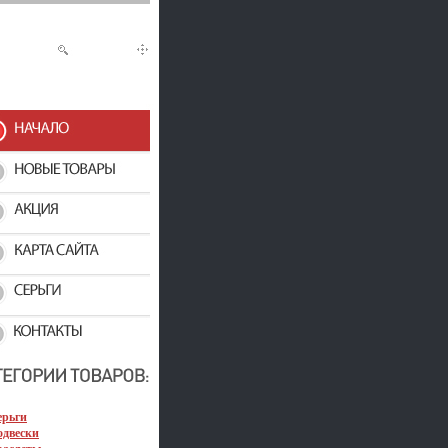
ерьги
одвески