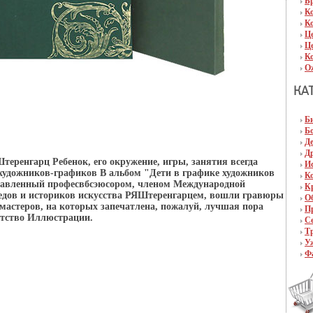
Б
К
К
Ц
Ц
К
О
Б
Б
Д
Д
теренгарц Ребенок, его окружение, игры, занятия всегда
И
художников-графиков В альбом "Дети в графике художников
К
ставленный професвбсэюсором, членом Международной
К
ведов и историков искусства РЯШтеренгарцем, вошли гравюры
О
 мастеров, на которых запечатлена, пожалуй, лучшая пора
П
детство Иллюстрации.
С
Т
У
Ф