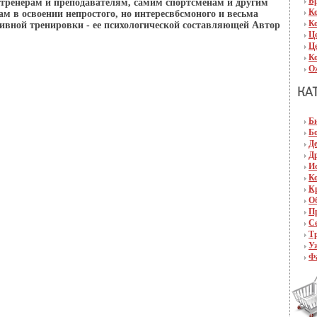
Б
тренерам и преподавателям, самим спортсменам и другим
К
м в освоении непростого, но интересвбсмоного и весьма
К
тивной тренировки - ее психологической составляющей Автор
Ц
Ц
К
О
Б
Б
Д
Д
И
К
К
О
П
С
Т
У
Ф