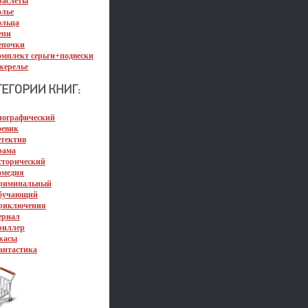
раслеты
олье
ольца
епи
епочки
омплект серьги+подвески
жерелье
иографический
оевик
етектив
рама
сторический
омедия
риминальный
бучающий
риключения
ериал
риллер
жасы
антастика